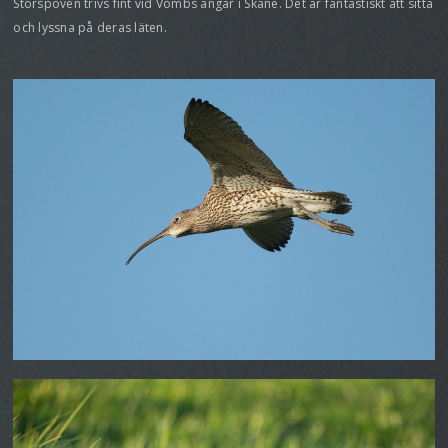
Storspoven trivs fint vid Vombs ängar i Skåne. Det är fantastiskt att sitta
och lyssna på deras läten.