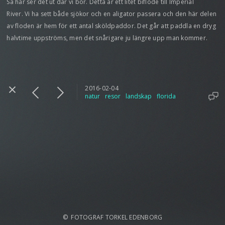
Så här ser det ut där vi bor. Detta är ett litet biflöde till Imperial
River. Vi ha sett både sjökor och en aligator passera och den här delen
av floden är hem för ett antal sköldpaddor. Det går att paddla en dryg
halvtime uppströms, men det snårigare ju längre upp man kommer.
2016-02-04
natur
resor
landskap
florida
© FOTOGRAF TORKEL EDENBORG