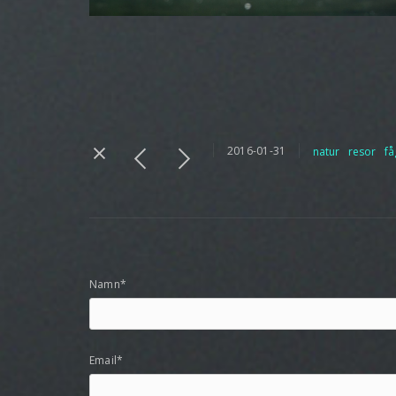
2016-01-31
natur
resor
få
Namn*
Email*