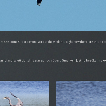
ght see some Great Herons across the wetland. Right now there are three exo
n ibland se ett tio-tal hägrar spridda över våtmarken. Just nu besöker tre 