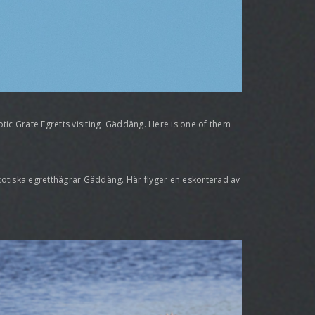
tic Grate Egretts visiting Gäddäng. Here is one of them
exotiska egretthägrar Gäddäng. Här flyger en eskorterad av