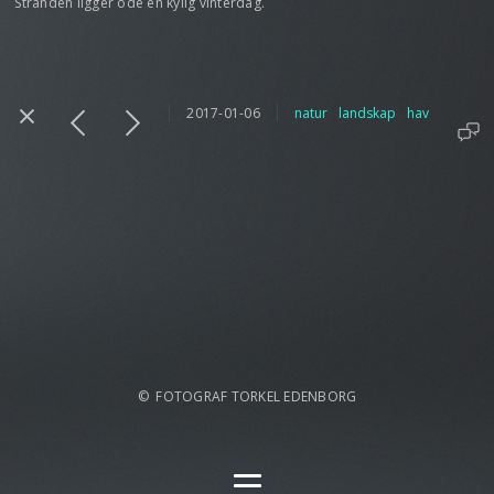
Stranden ligger öde en kylig vinterdag.
2017-01-06
natur
landskap
hav
© FOTOGRAF TORKEL EDENBORG