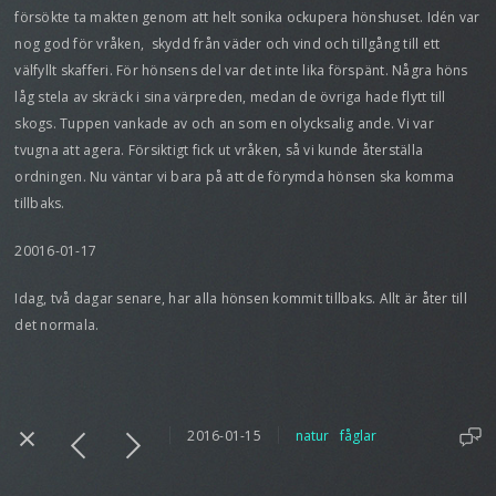
försökte ta makten genom att helt sonika ockupera hönshuset. Idén var
nog god för vråken, skydd från väder och vind och tillgång till ett
välfyllt skafferi. För hönsens del var det inte lika förspänt. Några höns
låg stela av skräck i sina värpreden, medan de övriga hade flytt till
skogs. Tuppen vankade av och an som en olycksalig ande. Vi var
tvugna att agera. Försiktigt fick ut vråken, så vi kunde återställa
ordningen. Nu väntar vi bara på att de förymda hönsen ska komma
tillbaks.
20016-01-17
Idag, två dagar senare, har alla hönsen kommit tillbaks. Allt är åter till
det normala.
2016-01-15
natur
fåglar