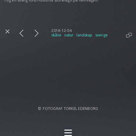
Tog en sväng förbi Fulltofta storkhägn på hemvägen.
2016-12-04
skåne
natur
landskap
sverige
© FOTOGRAF TORKEL EDENBORG