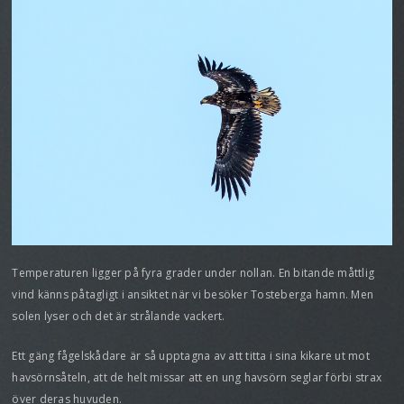
Temperaturen ligger på fyra grader under nollan. En bitande måttlig
vind känns påtagligt i ansiktet när vi besöker Tosteberga hamn. Men
solen lyser och det är strålande vackert.
Ett gäng fågelskådare är så upptagna av att titta i sina kikare ut mot
havsörnsåteln, att de helt missar att en ung havsörn seglar förbi strax
över deras huvuden.