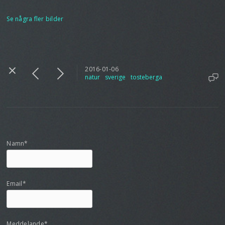
Se några fler bilder
2016-01-06
natur
sverige
tosteberga
Namn*
Email*
Meddelande*