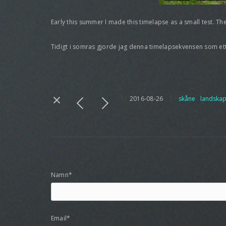
Early this summer I made this timelapse as a small test. Th
Tidigt i somras gjorde jag denna timelapsekvensen som ett 
2016-08-26
skåne
landska
Namn*
Email*