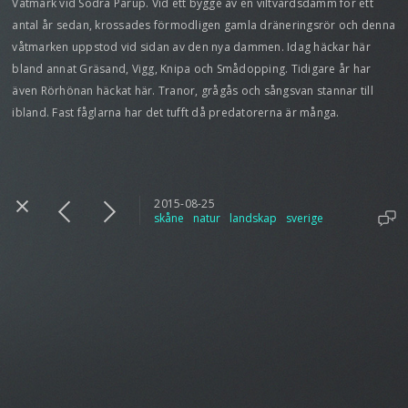
Våtmark vid Södra Pårup. Vid ett bygge av en viltvårdsdamm för ett
antal år sedan, krossades förmodligen gamla dräneringsrör och denna
våtmarken uppstod vid sidan av den nya dammen. Idag häckar här
bland annat Gräsand, Vigg, Knipa och Smådopping. Tidigare år har
även Rörhönan häckat här. Tranor, grågås och sångsvan stannar till
ibland. Fast fåglarna har det tufft då predatorerna är många.
2015-08-25
skåne
natur
landskap
sverige