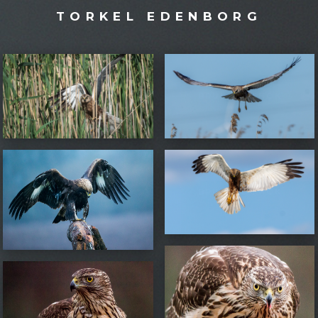
TORKEL EDENBORG
BRUN KÄRRHÖK
BRUN KÄRRHÖK
BRUN KÄRRHÖK
KUNGSÖRN
DUVHÖK
DUVHÖK